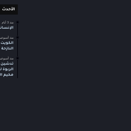
الأحدث
منذ 3 أيام
الإنسان
منذ أسبوعي
الكويت 
النازحة
منذ أسبوعي
تدشين م
الربوة 
مخيم ال