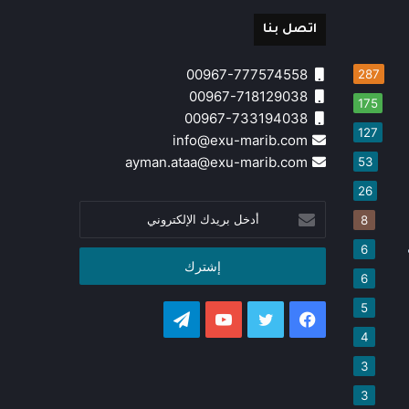
اتصل بنا
00967-777574558
287
00967-718129038
175
00967-733194038
127
info@exu-marib.com
ayman.ataa@exu-marib.com
53
26
أدخل
8
بريدك
الإلكتروني
6
6
5
فيسبوك
تويتر
يوتيوب
تيلقرام
4
3
3