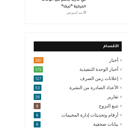
في مأرب بدعم من الوكالة
التركية “تيكا”
منذ أسبوعين
الأقسام
أخبار
287
أخبار الوحدة التنفيذية
175
إعلانات زمن الصرف
127
الأعداد الصادرة من النشرة
53
تقارير
26
تتبع النزوح
8
أرقام وتحديثات إدارة المخيمات
6
بيانات صحفية
6