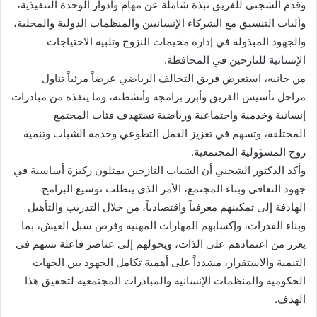
وقدم الشجني للفريق نبذة شاملة عن مهام وأدوار الوحدة التنفيذية،
وآليات التنسيق مع الشركاء الإنسانيين والمنظمات الدولية والمحلية،
والجهود المبذولة في إدارة مخيمات النزوح وتلبية الاحتياجات
الإنسانية للنازحين في المحافظة.
من جانبه، استعرض فريق التحالف الرياضي عرضاً مرئياً تناول
مراحل تأسيس الفريق وأبرز برامجه وأنشطته، وما ينفذه من مبادرات
إنسانية وخدمية واجتماعية ورياضية تستهدف فئات المجتمع
المختلفة، وتسهم في تعزيز العمل التطوعي وخدمة الشباب وتنمية
روح المسؤولية المجتمعية.
وأكد الدكتور الشجني أن الشباب النازحين يمثلون ركيزة أساسية في
جهود التعافي وبناء المجتمع، الأمر الذي يتطلب توسيع البرامج
الهادفة إلى تمكينهم معرفياً واقتصادياً، من خلال التدريب والتأهيل
وبناء القدرات، وإكسابهم المهارات المهنية وفرص سبل العيش، بما
يعزز من اعتمادهم على الذات، ويحولهم إلى عناصر فاعلة تسهم في
التنمية والاستقرار، مشدداً على أهمية تكامل الجهود بين الجهات
الحكومية والمنظمات الإنسانية والمبادرات المجتمعية لتحقيق هذا
الهدف.