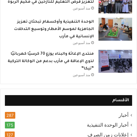
لتعزيز فرص التعليم للنازحين في مخيم الربوة
منذ أسبوعين
الوحدة التنفيذية وأوكسفام تبحثان تعزيز
الجاهزية لموسم الأمطار وتوسيع التدخلات
الإنسانية في مأرب
منذ أسبوعين
منتدى الإغاثة والبناء يوزع 70 كرسيًا كهربائيًا
لذوي الإعاقة في مأرب بدعم من الوكالة التركية
“تيكا”
منذ أسبوعين
الأقسام
أخبار
287
أخبار الوحدة التنفيذية
175
إعلانات زمن الصرف
127