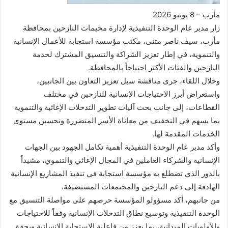
مأرب – 8 يونيو 2026
زار مدير عام الوحدة التنفيذية لإدارة مخيمات النازحين بمحافظة
مأرب، سيف ناصر مثنى، مكتب مؤسسة استجابة للأعمال الإنسانية
والتنموية، في إطار تعزيز الشراكة والتنسيق المشترك لخدمة
النازحين والفئات الأكثر احتياجاً بالمحافظة.
وخلال اللقاء، جرى مناقشة سبل تعزيز التعاون بين الجانبين،
واستعراض أبرز الاحتياجات الإنسانية للنازحين في مختلف
القطاعات، إلى جانب بحث آليات تطوير التدخلات الإغاثية والتنموية
بما يسهم في التخفيف من معاناة الأسر المتضررة وتحسين مستوى
الخدمات المقدمة لها.
وأكد مدير عام الوحدة التنفيذية أهمية تكامل الجهود بين الجهات
الإنسانية والشركاء العاملين في المجال الإغاثي والتنموي، مشيداً
بالدور الذي تضطلع به مؤسسة استجابة في تنفيذ المشاريع الإنسانية
الهادفة إلى دعم النازحين والمجتمعات المستضيفة.
من جانبهم، أكد مسؤولو المؤسسة حرصهم على مواصلة التنسيق مع
الوحدة التنفيذية وتوسيع نطاق التدخلات الإنسانية وفقاً للاحتياجات
والأولويات الميدانية، بما يعزز من فاعلية الاستجابة الإنسانية ويحقق