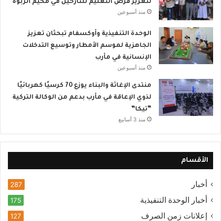
لتعزيز فرص التعليم للنازحين في مخيم الربوة
منذ أسبوعين
الوحدة التنفيذية وأوكسفام تبحثان تعزيز
الجاهزية لموسم الأمطار وتوسيع التدخلات
الإنسانية في مأرب
منذ أسبوعين
منتدى الإغاثة والبناء يوزع 70 كرسيًا كهربائيًا
لذوي الإعاقة في مأرب بدعم من الوكالة التركية
“تيكا”
منذ 3 أسابيع
الأقسام
أخبار
287
أخبار الوحدة التنفيذية
175
إعلانات زمن الصرف
127