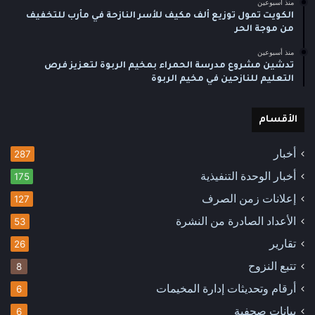
منذ أسبوعين
الكويت تمول توزيع ألف مكيف للأسر النازحة في مأرب للتخفيف
من موجة الحر
منذ أسبوعين
تدشين مشروع مدرسة الحمراء بمخيم الربوة لتعزيز فرص
التعليم للنازحين في مخيم الربوة
الأقسام
أخبار
287
أخبار الوحدة التنفيذية
175
إعلانات زمن الصرف
127
الأعداد الصادرة من النشرة
53
تقارير
26
تتبع النزوح
8
أرقام وتحديثات إدارة المخيمات
6
بيانات صحفية
6