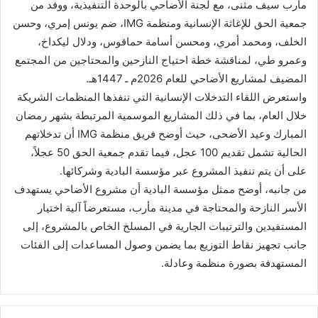
مأرب سيف مثنى، مع لجنة الأضاحي بالوحدة التنفيذية، ووفد من
جمعية الحق للإغاثة الإنسانية ومنظمة IMG، ضم يونس إمري، وحسن
الخلف، ومحمد أمري، ومحسن أسامة حماقوس، ودلال ليكداخ،
وعمرو طي، لمناقشة خطة احتياج النازحين والمحتاجين من المجتمع
المضيف لمشاريع الأضاحي للعام 2026م ـ 1447هـ.
واستعرض اللقاء التدخلات الإنسانية التي تنفذها المنظمات الشريكة
خلال العام، بما في ذلك المشاريع الموسمية المرتبطة بشهر رمضان
المبارك وعيد الأضحى، حيث أوضح فريق منظمة IMG أن تدخلاتهم
الحالية تشمل تقديم 100 عجل، فيما تقدم جمعية الحق 50 عجلاً،
على أن يتم تنفيذ المشروع عبر مؤسسة البادية وشركائها.
من جانبه، أوضح ممثل مؤسسة البادية أن مشروع الأضاحي يستهدف
الأسر النازحة والمحتاجة في مدينة مأرب، مستعرضاً آلية اختيار
المستفيدين والترتيبات الجارية في المسلخ الخاص بالمشروع، إلى
جانب تجهيز نقاط التوزيع بما يضمن وصول المساعدات إلى الفئات
المستهدفة بصورة منظمة وعادلة.