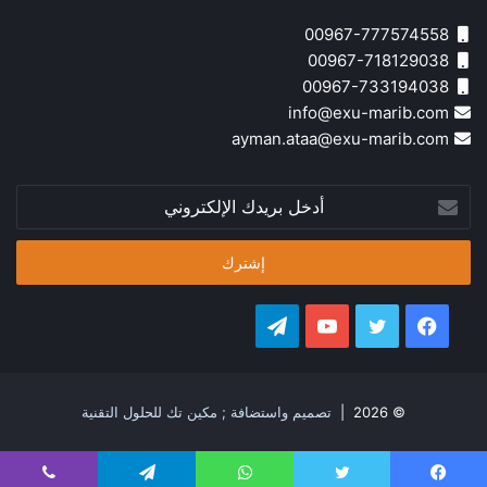
00967-777574558
00967-718129038
00967-733194038
info@exu-marib.com
ayman.ataa@exu-marib.com
أدخل
بريدك
الإلكتروني
فيسبوك
تويتر
يوتيوب
تيلقرام
© 2026 |
تصميم واستضافة ; مكين تك للحلول التقنية