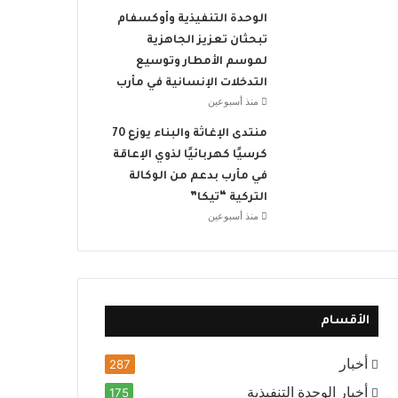
الوحدة التنفيذية وأوكسفام
تبحثان تعزيز الجاهزية
لموسم الأمطار وتوسيع
التدخلات الإنسانية في مأرب
منذ أسبوعين
منتدى الإغاثة والبناء يوزع 70
كرسيًا كهربائيًا لذوي الإعاقة
في مأرب بدعم من الوكالة
التركية “تيكا”
منذ أسبوعين
الأقسام
أخبار
287
أخبار الوحدة التنفيذية
175