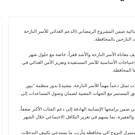
 بيور هاندز Pure Hands توزيع 65 سلة غذائية ضمن المشروع الرمضاني (الدعم الغذائي للأسر النازحة
ت النازحين بالمحافظة.
يف معاناة الأسر النازحة والأشد فقراً، خاصة مع حلول شهر
حتياجات الأساسية للأسر المستفيدة وتعزيز الأمن الغذائي في
ا المحافظة.
ت تمثل دعماً مهماً للأسر النازحة، مشيدةً بدور منظمة “بيور
يق المستمر مع الجهات المعنية لضمان وصول المساعدات إلى
ضمن برامجها الإنسانية الهادفة إلى دعم الفئات الأكثر ضعفاً،
والفقيرة، بما يسهم في تعزيز التكافل الاجتماعي خلال الشهر
تمرار النزوح الى محافظة مأرب، ما يستدعي تكثيف التدخلات