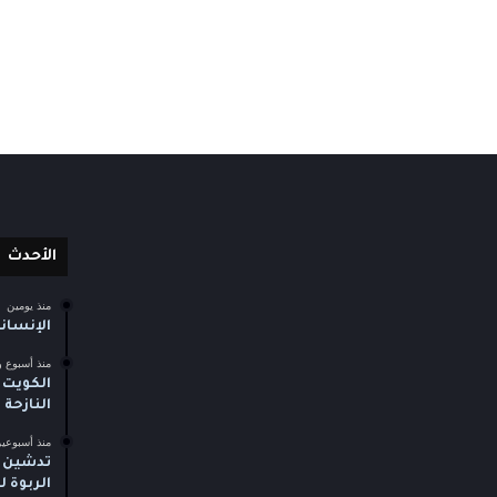
الأحدث
منذ يومين
الإنسان
منذ أسبوع و
الكويت 
النازحة
منذ أسبوعي
تدشين م
الربوة 