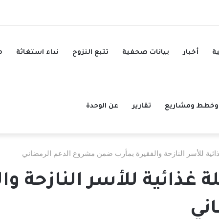
ة
أخبار
بيانات صحفية
تتبع النزوح
نداء استغاثة
م
وخطط ومشاريع
تقارير
عن الوحدة
هاندز توزع 65 سلة غذائية للأسر ال
ني