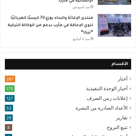
الإنسانية في مأرب
منذ أسبوعين
منتدى الإغاثة والبناء يوزع 70 كرسيًا كهربائيًا
لذوي الإعاقة في مأرب بدعم من الوكالة التركية
“تيكا”
منذ 3 أسابيع
الأقسام
أخبار
287
أخبار الوحدة التنفيذية
175
إعلانات زمن الصرف
127
الأعداد الصادرة من النشرة
53
تقارير
26
تتبع النزوح
8