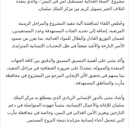
مشروع “السلة الغذائية لمستقبل آمن في اليمن”، والذي ينفذه
ائتلاف الخير بتمويل كريم من مركز الملك سلمان.
وخُصّص اللقاء لمناقشة آلية تنفيذ المشروع والمراحل الزمنية
المرتقبة، إضافة إلى تحديد الفئات المستهدفة وعدد المستفيدين،
لضمان التوزيع العادل والفعّال للمواد الغذائية، بما يعزز من صمود
الأسر النازحة والأشد ضعفاً في ظل التحديات الإنسانية المتزايدة.
وأكد مثنى على أهمية التنسيق المسبق والدقيق بين كافة الجهات
المنفذة والممولة، مشددًا على ضرورة الشفافية في مراحل التنفيذ،
بما يسهم في تحقيق الأثر الإيجابي المرجو من المشروع في محافظة
مأرب والمناطق المستهدفة.
وأشاد مثنى بالدور الإنساني الريادي الذي يضطلع به مركز الملك
سلمان للإغاثة والأعمال الإنسانية، مثمناً جهوده المتواصلة في دعم
النازحين وتعزيز الأمن الغذائي في اليمن، وخاصة في محافظة مأرب
التي تتحمل أعباء إنسانية متزايدة نتيجة النزوح المستمر.