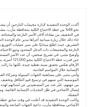
نحو 68% من خطة الاحتياج الكلية بمحافظة مأرب، 
في التخفيف من معاناة آلاف الأسر النازحة والمحتاجة.
جاء ذلك خلال زيارة ميدانية أجراها مدير عام الوحدة ال
التشريق، حيث اطلع ميدانيًا على سير عمليات التوزيع و
النازحة والمجتمعات ذات الدخل المحدود وذوو الاحتياج
الأرقام تعكس تحقيق نسبة تغطية جيدة، لكنها ما زالت
الإنسانية خلال المواسم القادمة.
وأثنى مثنى على مساهمة الجهات الممولة وشركاء العمل 
الموسمية التي تسهم في ترسيخ قيم التكافل وتخفيف ال
من جهتهم، عبّر عدد من المستفيدين عن امتنانهم لهذه ال
إيصال الأضاحي في ظل التحديات الإنسانية القائمة، ومط
المقبلة.
الأضاحي بمحافظة مأرب، داعية الجهات المانحة والمنظم