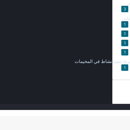
ر
3
اني
1
1
1
1
يح تنفيذ نشاط في المخيمات
1