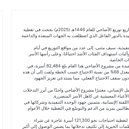
أكدت الوحدة التنفيذية لإدارة مخيمات النازحين أن مشاريع توزيع الأضاحي للعام 1446هـ (2025م) نجحت في تغطية
مشيدة بالدور الفاعل الذي اضطلعت به الجهات المنفذة والداعمة
تنفيذية، سيف مثنى، إلى عدد من مواقع التوزيع في أيام
آليات استهداف الفئات الأشد احتياجًا، وعلى رأسها الأسر
ات الخاصة.
وأوضح مثنى، في تصريح صحفي، أن عدد الأسر المستفيدة من مشروع الأضاحي هذا العام بلغ 82,484 أسرة، في
حين قدرت خطة الاحتياج الكلية بنحو 121,000 أسرة، بمعدل 68% من نسبة الاحتياج حسب الخطة ولفت إلى أن هذه
 دون سقف الاحتياج الفعلي، مما يستدعي تعزيز الجهود
الإنساني، معتبرًا مشروع الأضاحي واحدًا من أبرز التدخلات
أعباء المعيشية عن كاهل الأسر المتضررة.
لفتة الإنسانية، مثمنين جهود الوحدة التنفيذية وشركائها في
البين بمزيد من الدعم والتوسّع في التغطية خلال الأعوام
وكانت الوحدة التنفيذية قد أعلنت في وقت سابق خطة لتغطية احتياجات نحو 121,300 أسرة عاجزة عن شراء
ات الخيرية إلى تكثيف تدخلاتها بما يضمن الوصول إلى أكبر