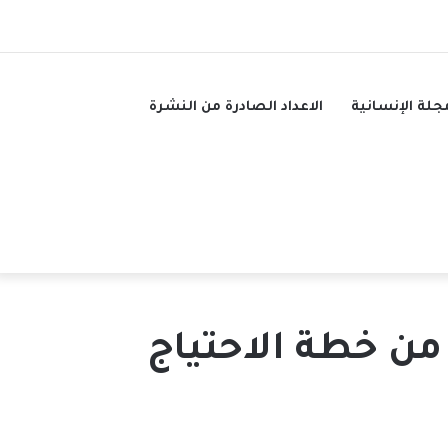
فيسبوك
تويتر
يوتيوب
تيلقرام
بحث
عن
جلة الإنسانية
الاعداد الصادرة من النشرة
التنفيذية للنازحين: الأضاحي غطت 68% من خطة الاحتياج