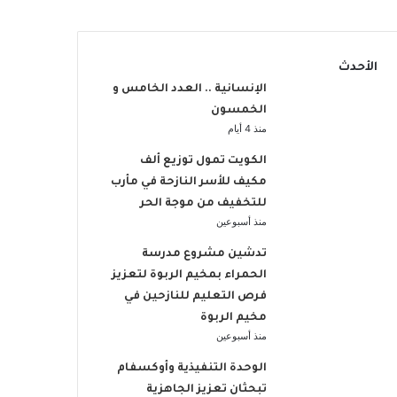
الأحدث
الإنسانية .. العدد الخامس و
الخمسون
منذ 4 أيام
الكويت تمول توزيع ألف
مكيف للأسر النازحة في مأرب
للتخفيف من موجة الحر
منذ أسبوعين
تدشين مشروع مدرسة
الحمراء بمخيم الربوة لتعزيز
فرص التعليم للنازحين في
مخيم الربوة
منذ أسبوعين
الوحدة التنفيذية وأوكسفام
تبحثان تعزيز الجاهزية