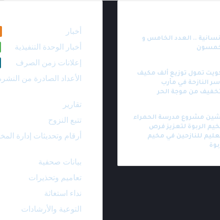
ث
الأقسام
أخبار
نسانية .. العدد الخامس و
أخبار الوحدة التنفيذية
خمسون
إعلانات زمن الصرف
أسبوعين
ويت تمول توزيع ألف مكيف
الأعداد الصادرة من النشرة
سر النازحة في مأرب
خفيف من موجة الحر
تقارير
أسبوعين
شين مشروع مدرسة الحمراء
تتبع النزوح
يم الربوة لتعزيز فرص
أرقام وتحديثات إدارة المخ
عليم للنازحين في مخيم
بوة
بيانات صحفية
تعاميم وتحذيرات
نداء استغاثة
التوعية والأرشادات