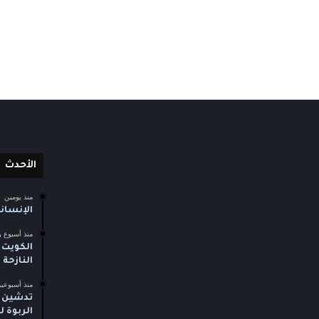
الأحدث
منذ يومين
الإنسان
منذ أسبوع و
الكويت 
النازحة
منذ أسبوعي
تدشين م
الربوة 