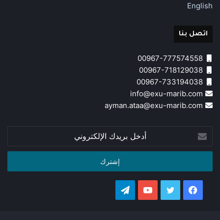
English
اتصل بنا
00967-777574558
00967-718129038
00967-733194038
info@exu-marib.com
ayman.ataa@exu-marib.com
أدخل
بريدك
الإلكتروني
فيسبوك
تويتر
يوتيوب
تيلقرام