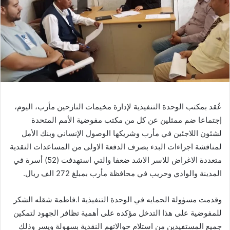
عُقد بمكتب الوحدة التنفيذية لإدارة مخيمات النازحين مأرب، اليوم،
إجتماعا ضم ممثلين عن كل من مكتب مفوضية الأمم المتحدة
لشئون اللاجئين في مأرب وشريكها الوصول الإنساني وبنك الأمل
لمناقشة اجراءات البدء بصرف الدفعة الاولى من المساعدات النقدية
متعددة الاغراض للاسر الاشد ضعفا والتي استهدفت (52) أسرة في
المدينة والوادي وحريب في محافظة مأرب بمبلغ 272 الف ريال.
وقدمت مسؤولة الحمايه في الوحدة التنفيذية ا.فاطمة شقله الشكر
للمفوضية على هذا التدخل مؤكده على أهمية تظافر الجهود لتمكين
جميع المستفيدين من استلام حوالاتهم النقدية بسهولة ويسر وذلك