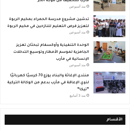
مأرب للتخفيف من موجة الحر
منذ أسبوعين
تدشين مشروع مدرسة الحمراء بمخيم الربوة
لتعزيز فرص التعليم للنازحين في مخيم الربوة
منذ أسبوعين
الوحدة التنفيذية وأوكسفام تبحثان تعزيز
الجاهزية لموسم الأمطار وتوسيع التدخلات
الإنسانية في مأرب
منذ أسبوعين
منتدى الإغاثة والبناء يوزع 70 كرسيًا كهربائيًا
لذوي الإعاقة في مأرب بدعم من الوكالة التركية
“تيكا”
منذ 3 أسابيع
الأقسام