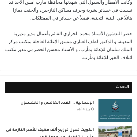
وكانت الأمطار والسيول التي شهدتها محافظة مأرب أمس الأحد قد
تسببت في خسائر بشرية وجرف مساكن النازحين، وألحقت دمارًا
هائلًا في البنية التحتية، فضلاً عن خسائر في الممتلكات.
حضر التدشين الأستاذ محمد الحرازي القائم بأعمال مدير مديرية
المدينة، و الدكتور لطف الغباري منسق الإغاثة العاجلة بمكتب مركز
الملك سلمان للإغاثة بمأرب، و الأستاذ محسن الحضرمي مدير مكتب
ائتلاف الخير للإغاثة بمأرب.
الأحدث
الإنسانية .. العدد الخامس و الخمسون
منذ 4 أيام
الكويت تمول توزيع ألف مكيف للأسر النازحة في