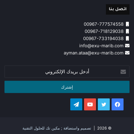
اتصل بنا
00967-777574558
00967-718129038
00967-733194038
info@exu-marib.com
ayman.ataa@exu-marib.com
أدخل
بريدك
الإلكتروني
فيسبوك
تويتر
يوتيوب
تيلقرام
© 2026 |
تصميم واستضافة ; مكين تك للحلول التقنية