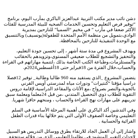
دشن نائب مدير مكتب التربية عبدالعزيز الباكري بمأرب اليوم، برنامج
“توفير فرص التعليم وتحسين الخدمات الصحيه للبيئة المدرسية للفئات
الأكثر ضعفا في مأرب ” في مخيم “السميا” للنازحين بمديرية
الوادي،بتمويل من منظمة الأمم المتحدة للطفولة(يونسيف) وبالتنسيق
مع الوحدة التنفيذية للنازحين بالمحافظة.
ويهدف المشروع في مدة ستة أشهر ، إلى تحسين جودة التعليم،
والتحفيز والتشجيع للطلاب ضعيفي المستوى،وتزويدهم بالحقائب
والمستلزمات،وطباعة الكتب الخاصة بذلك ،لتنمية مهاراتهم في القراءة
والحساب،خلال الفترة من 18فبراير حتى 18أغسطس2024م.
يتضمن المشروع _الذي يستفيد منه 960 طالبا وطالبة_ توفير 12فصلا
دراسيا مؤقتا “كنتيرات” ودورات مياه لمدرستي أويس القرني
بالجوبة،والنصر بصرواح ،مع الأثاث والمقاعد الدراسية،لإقامة دروس
التقوية للطلاب ذوي التحصيل المتدني ،من قبل 24معلما ومعلمة سبق
تدريبهم على مهارات نهج القراءة والحساب ، ومنحهم حافزا شهريا.
وفي التدشين أكد الباكري على أهمية المرحلة الأساسية في السلم
التعليمي وخاصة الصفوف الأولى التي يتم خلالها بناء قدرات الطفل
القرائية والحسابية .
واشار إلى أن العمل الجاد للارتقاء بطرق ووسائل التدريس هو السبيل
لإحداث التغيير المنشود في نظامنا التعليمي الذي من خلاله ستتحقق