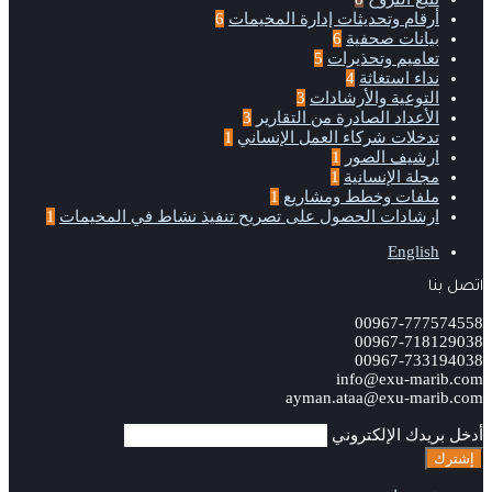
أرقام وتحديثات إدارة المخيمات
6
بيانات صحفية
6
تعاميم وتحذيرات
5
نداء استغاثة
4
التوعية والأرشادات
3
الأعداد الصادرة من التقارير
3
تدخلات شركاء العمل الإنساني
1
ارشيف الصور
1
مجلة الإنسانية
1
ملفات وخطط ومشاريع
1
ارشادات الحصول على تصريح تنفيذ نشاط في المخيمات
1
English
اتصل بنا
00967-777574558
00967-718129038
00967-733194038
info@exu-marib.com
ayman.ataa@exu-marib.com
أدخل بريدك الإلكتروني