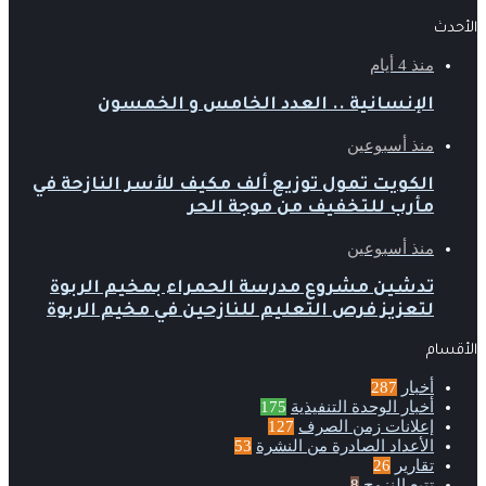
الأحدث
منذ 4 أيام
الإنسانية .. العدد الخامس و الخمسون
منذ أسبوعين
الكويت تمول توزيع ألف مكيف للأسر النازحة في
مأرب للتخفيف من موجة الحر
منذ أسبوعين
تدشين مشروع مدرسة الحمراء بمخيم الربوة
لتعزيز فرص التعليم للنازحين في مخيم الربوة
الأقسام
أخبار
287
أخبار الوحدة التنفيذية
175
إعلانات زمن الصرف
127
الأعداد الصادرة من النشرة
53
تقارير
26
تتبع النزوح
8