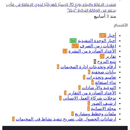
منتدى الإغاثة والبناء يوزع 70 كرسيًا كهربائيًا لذوي الإعاقة في مأرب
بدعم من الوكالة التركية “تيكا”
منذ 3 أسابيع
الأقسام
أخبار
287
أخبار الوحدة التنفيذية
175
إعلانات زمن الصرف
127
الأعداد الصادرة من النشرة
53
تقارير
26
تتبع النزوح
8
أرقام وتحديثات إدارة المخيمات
6
بيانات صحفية
6
تعاميم وتحذيرات
5
نداء استغاثة
4
التوعية والأرشادات
3
الأعداد الصادرة من التقارير
3
تدخلات شركاء العمل الإنساني
1
ارشيف الصور
1
مجلة الإنسانية
1
ملفات وخطط ومشاريع
1
ارشادات الحصول على تصريح تنفيذ نشاط في المخيمات
1