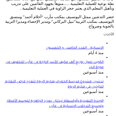
نقلة نوعية للعملية التعليمية …..منوهاً بجهود القائمين على تدريب
وتأهيل المعلم،الذي يعتبر حجر الزاوية في العملية التعليمية .
حضر التدشين ممثل اليونسيف بمكتب مأرب “أحلام أحمد” ومنسق
اليونسيف بمكتب التربية”نبيل البركاني”،ومدير الإحصاء،ومديرا التربية
بالجوبة وصرواح.
الأحدث
الإنسانية .. العدد الخامس و الخمسون
منذ 4 أيام
الكويت تمول توزيع ألف مكيف للأسر النازحة في مأرب للتخفيف من
موجة الحر
منذ أسبوعين
تدشين مشروع مدرسة الحمراء بمخيم الربوة لتعزيز فرص التعليم
للنازحين في مخيم الربوة
منذ أسبوعين
الوحدة التنفيذية وأوكسفام تبحثان تعزيز الجاهزية لموسم الأمطار
وتوسيع التدخلات الإنسانية في مأرب
منذ أسبوعين