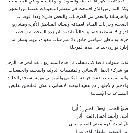
.. فقد تابعت كهرباء الجفينة والسويدا وجو النسيم وباقي المخيمات
وكذا المدارس الذي افتتحت في معظم المخيمات بعضها من الحجر
والخرسانة والبعض من الكرفانات والبعض طارئ وكذا الوحدات
الصحية وخزانات المياه العملاقة وصيانة المناطق الأثرية ومشاريع
اخرى لا استطيع حصرها حالياً فايقنت ان هذه الشخصية شخصية
حرة، بلا تأطير سياسي خانق ولا تمترسات مقيدة، لربما يتمكن من
إدارة توازن جيد في هذه المرحلة.
ثلاث سنوات كافية كي تتجلى كل هذه المشاريع ، لقد انجز هذا الرجل
مع شركاء العمل الإنساني والمنظمات الدولية والمحلية والجمعيات
والمؤسسات برفقت فريقه المكتبي والميداني مهمة يستحق الخلود
والاحترام لأجلها رغم تعقيد الوضع الإنساني وإعلان المانحين تقليص
المساعدات الإنسانية.
صنعُ الجميلِ وَفعلُ الخيرِ إِنْ أُثِرا
أبقى وَأَحمد أَعمال الفتى أَثَرا
بَلْ لستُ أَفهم معنى للحياة سوى
عن الضعيفِ وإنقاذ الذي عثرا