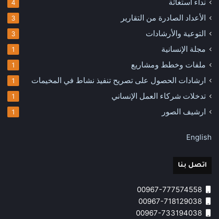
نداء استغاثة
4
الأعداد الصادرة من التقارير
3
التوعية والأرشادات
3
مجلة الإنسانية
1
ملفات وخطط ومشاريع
1
ارشادات الحصول على تصريح تنفيذ نشاط في المخيمات
1
تدخلات شركاء العمل الإنساني
1
ارشيف الصور
1
English
اتصل بنا
00967-777574558
00967-718129038
00967-733194038