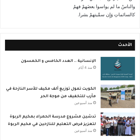
والناسُ ما لم يواسوا بعضَهمْ فهمُ
كالسائماتِ وَإِن سمَّيتهمْ بشرا.
الأحدث
الإنسانية .. العدد الخامس و الخمسون
منذ 4 أيام
الكويت تمول توزيع ألف مكيف للأسر النازحة في
مأرب للتخفيف من موجة الحر
منذ أسبوعين
تدشين مشروع مدرسة الحمراء بمخيم الربوة
لتعزيز فرص التعليم للنازحين في مخيم الربوة
منذ أسبوعين