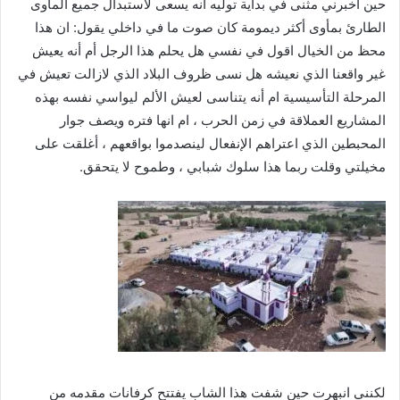
حين أخبرني مثنى في بداية توليه انه يسعى لاستبدال جميع المأوى
الطارئ بمأوى أكثر ديمومة كان صوت ما في داخلي يقول: ان هذا
محظ من الخيال اقول في نفسي هل يحلم هذا الرجل أم أنه يعيش
غير واقعنا الذي نعيشه هل نسى ظروف البلاد الذي لازالت تعيش في
المرحلة التأسيسية ام أنه يتناسى لعيش الألم ليواسي نفسه بهذه
المشاريع العملاقة في زمن الحرب ، ام انها فتره ويصف جوار
المحبطين الذي اعتراهم الإنفعال لينصدموا بواقعهم ، أغلقت على
مخيلتي وقلت ربما هذا سلوك شبابي ، وطموح لا يتحقق.
لكنني انبهرت حين شفت هذا الشاب يفتتح كرفانات مقدمه من