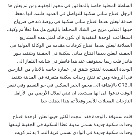
السلطة المحلية خاصة بالمعاقين في مخيم الجفينه ومن ثم يعلن هذا
الرجل افتتاح مباني سكنية للتواصل في العمود ظننت انها محظ
صدفة ليعلن بعدها افتتاح مباني سكنية في روضة ذنه في صرواح
حينها اعتلاني مزيج من الشك المختلط باليقين هل هذا فعلاً تم وكيف
استطاعت الوحدة التنفيذية ان تكون قائد لمثل هذه المشاريع
العملاقة ليعلن بعدها افتتاح كرفانات مقدمه من الوكالة الدولية في
الجفينه ليعلن بعدها افتتاح مباني سكنية في الجفينة وبتنفيذ بيور
هاندز قلت ربما سيتوقف عند هذا فانظر في شاشه التلفاز الى
الوحدة التنفيذية لتفتتح شقق في عمارة خاصه بالايتام من النازحين
في الروضة ومن ثم تفتح وحدات سكنية متفرقة في المدينة بتنفيذ
الCRB بالإضافة الى مجمع الخير السكني في جو النسيم وفي نفس
الوقت تدعوا الى انها مستعدة ان تبني لملاك الأرضي من الأرامل
النازحات المعيلات للأسر وفعلاً تم هذا انذهلت جدا.
قلت ستتوقف الوحدة فقد انتجت الكثير حينها تعلن الوحدة افتتاح
وحدات سكنية جديدة تسمى مدينة عطا السكنية في الجفينة ليتبعها
وحدات سكنية جديدة في الوادي تسمى قرية النما 1 بدعم كويت