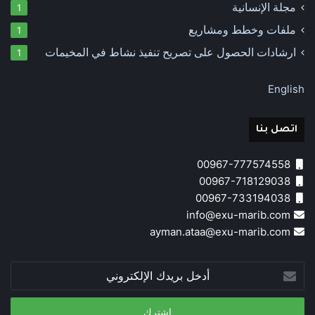
مجلة الإنسانية
1
ملفات وخطط ومشاريع
1
ارشادات الحصول على تصريح تنفيذ نشاط في المخيمات
1
English
اتصل بنا
00967-777574558
00967-718129038
00967-733194038
info@exu-marib.com
ayman.ataa@exu-marib.com
أدخل
بريدك
الإلكتروني