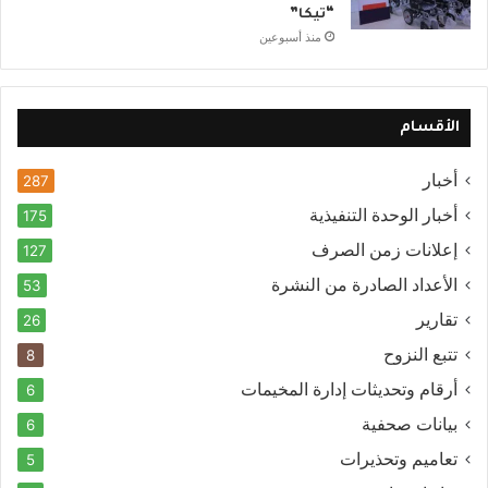
“تيكا”
منذ أسبوعين
الأقسام
أخبار
287
أخبار الوحدة التنفيذية
175
إعلانات زمن الصرف
127
الأعداد الصادرة من النشرة
53
تقارير
26
تتبع النزوح
8
أرقام وتحديثات إدارة المخيمات
6
بيانات صحفية
6
تعاميم وتحذيرات
5