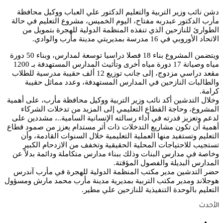
دشن نائب وزير التربية والتعليم الدكتور علي العباب ووكيل محافظة
مأرب الدكتور عبدربه مفتاح، اليوم الخميس، مشروع التعليم في حالة
الطوارئ للنازحين الذي تنفذه المنظمة الدولية للهجرة بتمويل من
الاتحاد الأوروبي في 16 مدرسة بمديريتي مدينة مأرب والوادي.
ويتضمن المشروع بناء 18 فصلا دراسيا توسعة لمدارس، وبناء 50 دورة
مياه وصيانة 17 دورة مياه أخرى وتأثيث المدارس المستهدفة بـ 1200
مقعد دراسي مزدوج، إلى جانب توزيع 12 ألف حقيبة مدرسية للطلاب
والطالبات النازحين في المدارس المستهدفة، وعدد مماثل حقيبة
كرامة.
وخلال التدشين أكد نائب وزير التربية ووكيل محافظة مأرب، على أهمية
المشروع، وحاجة القطاع التعليمي إلى المزيد من تدخلات الشركاء
لدعم وتعزيز قدرته في أداء رسالته الإنسانية السامية..، مشددين على
أهمية أن تكون مشاريع التدخلات ذات أثر مستدام يعزز من صمود قطاع
التعليم وتستفيد منها العملية التعليمية خلال السنوات القادمة، وأن
تستجيب للاحتياجات المحلية الحقيقية وتخفف من الازدحام الكبير
وخاصة في مدارس البنات وذلك ببناء مدارس متكاملة ودائمة بدلاً عن
المدارس البديلة والفصول المؤقتة.
حضر التدشين مدير مكتب المنظمة الدولية للهجرة في مأرب آندرس
هوجلاند ومدير مكتب التربية بمديرية مدينة مأرب محمد مارش ومسؤول
التعليم بالوحدة التنفيذية للنازحين علي مطير.
الأحدث