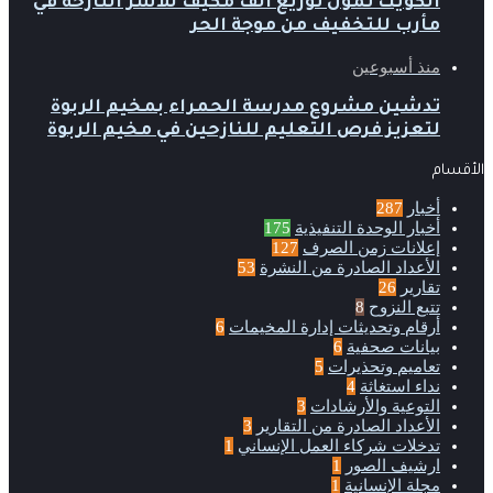
الكويت تمول توزيع ألف مكيف للأسر النازحة في
مأرب للتخفيف من موجة الحر
منذ أسبوعين
تدشين مشروع مدرسة الحمراء بمخيم الربوة
لتعزيز فرص التعليم للنازحين في مخيم الربوة
الأقسام
أخبار
287
أخبار الوحدة التنفيذية
175
إعلانات زمن الصرف
127
الأعداد الصادرة من النشرة
53
تقارير
26
تتبع النزوح
8
أرقام وتحديثات إدارة المخيمات
6
بيانات صحفية
6
تعاميم وتحذيرات
5
نداء استغاثة
4
التوعية والأرشادات
3
الأعداد الصادرة من التقارير
3
تدخلات شركاء العمل الإنساني
1
ارشيف الصور
1
مجلة الإنسانية
1