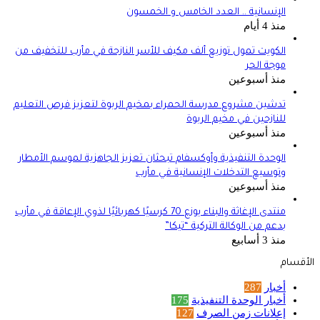
الإنسانية .. العدد الخامس و الخمسون
منذ 4 أيام
الكويت تمول توزيع ألف مكيف للأسر النازحة في مأرب للتخفيف من
موجة الحر
منذ أسبوعين
تدشين مشروع مدرسة الحمراء بمخيم الربوة لتعزيز فرص التعليم
للنازحين في مخيم الربوة
منذ أسبوعين
الوحدة التنفيذية وأوكسفام تبحثان تعزيز الجاهزية لموسم الأمطار
وتوسيع التدخلات الإنسانية في مأرب
منذ أسبوعين
منتدى الإغاثة والبناء يوزع 70 كرسيًا كهربائيًا لذوي الإعاقة في مأرب
بدعم من الوكالة التركية “تيكا”
منذ 3 أسابيع
الأقسام
أخبار
287
أخبار الوحدة التنفيذية
175
إعلانات زمن الصرف
127