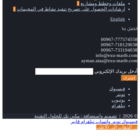
ملفات وخطط ومشاريع
1
ارشادات الحصول على تصريح تنفيذ نشاط في المخيمات
1
English
اتصل بنا
00967-777574558
00967-718129038
00967-733194038
info@exu-marib.com
ayman.ataa@exu-marib.com
أدخل بريدك الإلكتروني
فيسبوك
تويتر
يوتيوب
تيلقرام
© 2026 |
تصميم واستضافة ; مكين تك للحلول التقنية
فيسبوك
تويتر
واتساب
تيلقرام
ڤايبر
زر الذهاب إلى الأعلى