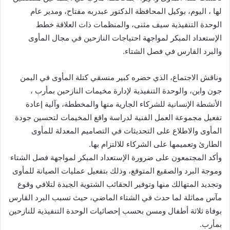
لها ، اليوم، بوكيل المحافظة الدكتور عبدربه مفتاح، ومدير عام
الوحدة التنفيذية سيف مثنى، والمنظمات ذات العلاقة خطط
الإستعداد المبكر لمواجهة احتياجات النازحين في مجال المأوى
والبرد القارس في فصل الشتاء.
وناقش الاجتماع، الذي حضره كبير منسقي كتلة المأوى في اليمن
جون واين، والوحدة التنفيذية لإدارة مخيمات النازحين بمأرب ،
الأنشطة الإنسانية للشركاء الجارية منها والمخططة، وآلية إعادة
تفعيل مجموعة العمل الفنية لدراسة واقع المخيمات لتحسين جودة
المأوى والاطلاع على التحديثات في التصاميم المعدلة للمأوى
الطارئ وتعميمها على الشركاء للالتزام بها.
وأكد المجتمعون على ضرورة الإستعداد المبكر لمواجهة فصل الشتاء
وموجة البرد والصقيع المتوقع، وذلك بتفعيل عمليات الصيانة للمأوى
وتجديد المتهالك منها وتوفير الحقائب الشتوية الجيدة لتلافي وقوع
مآس مماثلة لما حدث في الشتاء الماضي، حيث تسبب البرد القارس
بوفاة ثلاثة أطفال ومسن بحسب إحصائيات الوحدة التنفيذية للنازحين
بمأرب.