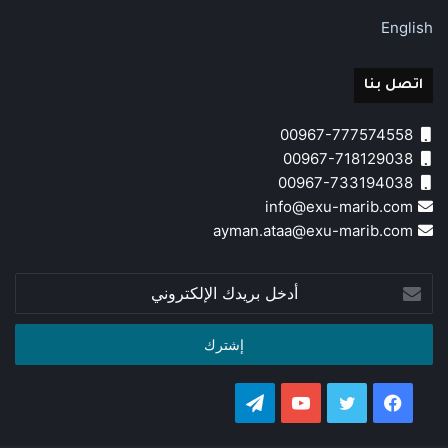
English
اتصل بنا
00967-777574558
00967-718129038
00967-733194038
info@exu-marib.com
ayman.ataa@exu-marib.com
أدخل
بريدك
الإلكتروني
فيسبوك
تويتر
يوتيوب
تيلقرام