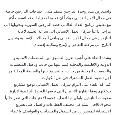
واستعرض مدير وحدة النازحين سيف مثنى احتياجات النازحين خاصة
في مجال الأمن الغذائي مؤكداً ان فجوة الاحتياجات قد اتسعت أكثر
مع تقليص برنامج الغذاء العالمي حصة النازحين الشهرية وتحويلها الى
مراحل داعياً شركاء العمل الإنساني الى سرعة الحشد لإغاثة
النازحين في مجال الأمن الغذائي وباقي المجالات الإنسانية وتحويل
النازح الى مرحلة التعافي والإنتاج وتمكينه إقتصاديا.
وشدد اللقاء على أهمية تعزيز التنسيق بين المنظمات الاممية و
الدولية والاقليمية والمحلية فيما بينها من جانب وتأهيل المنظمات
والجمعيات المحلية من جانب، والتنسيق بينها والسلطة المحلية من
أجل تنظيم العمل المشترك في ظل الكوارث.
كما اكد اللقاء على التزام شركاء العمل الانساني بوضع مشاريع
تدخلاتهم وفقا لتقارير الاحتياج التي ترفعها الوحدة التنفيذية لإدارة
مخيمات النازحين واولوياتها لتغطية فجوة الاحتياجات التي تقدر حالياً
بنحو (60)في المئة في مختلف القطاعات والعمل على تسريع
الاستجابة للمتضررين من السيول والفيضانات والعواصف واعطاء