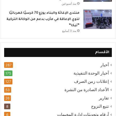
منذ أسبوعين
منتدى الإغاثة والبناء يوزع 70 كرسيًا كهربائيًا
لذوي الإعاقة في مأرب بدعم من الوكالة التركية
“تيكا”
منذ 3 أسابيع
الأقسام
أخبار
287
أخبار الوحدة التنفيذية
175
إعلانات زمن الصرف
127
الأعداد الصادرة من النشرة
53
تقارير
26
تتبع النزوح
8
أرقام وتحديثات إدارة المخيمات
6