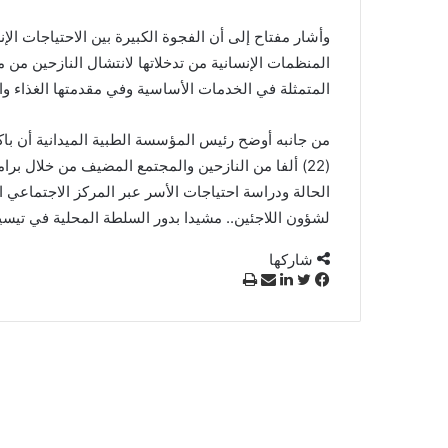
وأشار مفتاح إلى أن الفجوة الكبيرة بين الاحتياجات ال
المنظمات الإنسانية من تدخلاتها لانتشال النازحين من 
المتمثلة في الخدمات الأساسية وفي مقدمتها الغذاء وا
من جانبه أوضح رئيس المؤسسة الطبية الميدانية أن 
(22) ألفا من النازحين والمجتمع المضيف من خلال بر
الحالة ودراسة احتياجات الأسر عبر المركز الاجتماعي ا
لشؤون اللاجئين.. مشيدا بدور السلطة المحلية في تيسير
شاركها
ف
ت
ل
م
ط
ي
و
ي
ش
ب
س
ي
ن
ا
ا
ب
ت
ك
ر
ع
و
ر
د
ك
ة
ك
إ
ة
ن
ع
ب