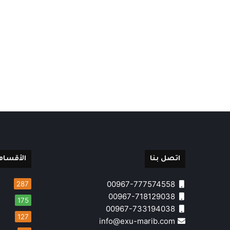
اتصل بنا
الأقسام
00967-777574558
287
00967-718129038
175
00967-733194038
127
info@exu-marib.com