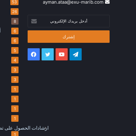
ayman.ataa@exu-marib.com
53
26
أدخل
8
بريدك
الإلكتروني
أ
6
6
5
تيلقرام
يوتيوب
تويتر
فيسبوك
4
3
3
1
1
1
1
ارشادات الحصول على تصر
1