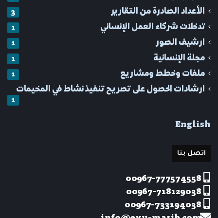
الأعداد الصادرة من التقارير
3
تدخلات شركاء العمل الإنساني
1
ارشيف الصور
1
مجلة الإنسانية
1
ملفات وخطط ومشاريع
1
ارشادات الحصول على تصريح تنفيذ نشاط في المخيمات
1
English
اتصل بنا
00967-777574558
00967-718129038
00967-733194038