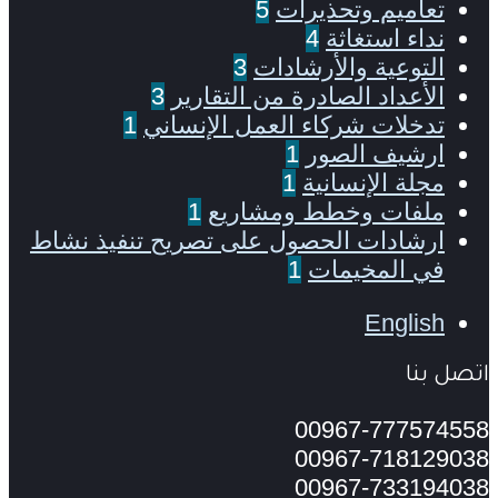
تعاميم وتحذيرات
5
نداء استغاثة
4
التوعية والأرشادات
3
الأعداد الصادرة من التقارير
3
تدخلات شركاء العمل الإنساني
1
ارشيف الصور
1
مجلة الإنسانية
1
ملفات وخطط ومشاريع
1
ارشادات الحصول على تصريح تنفيذ نشاط
في المخيمات
1
English
اتصل بنا
00967-777574558
00967-718129038
00967-733194038