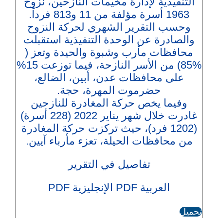
التنفيذية لإدارة مخيمات النازحين، نزوح
1963 أسرة مؤلفة من 11 و813 فرداً.
وحسب التقرير الشهري لحركة النزوح
والصادرة عن الوحدة التنفيذية استقبلت
محافظات مأرب وشبوة والحيدة وتعز (
%85) من الأسر النازحة، فيما توزعت 15%
على محافظات عدن، أبين، الضالع،
حضرموت المهرة، حجة.
وفيما يخص حركة المغادرة للنازحين
غادرت خلال شهر يناير 2022 (228 أسرة)
(1202 فرد)، حيث تركزت حركة المغادرة
من محافظات الحيلة، تعزء مأرباء آيين.
تفاصيل في التقرير
العربية PDF الإنجليزية PDF
تحميل