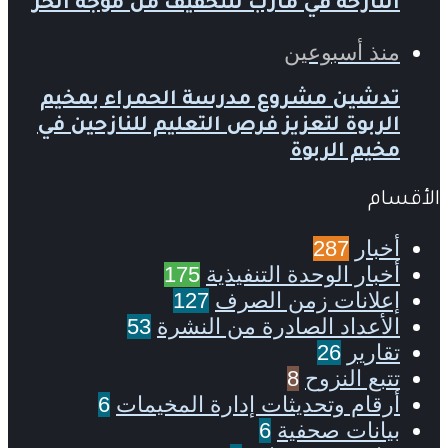
النازحة في مأرب للتخفيف من موجة الحر
منذ أسبوعين
تدشين مشروع مدرسة الحمراء بمخيم
الربوة لتعزيز فرص التعليم للنازحين في
مخيم الربوة
الأقسام
أخبار
287
أخبار الوحدة التنفيذية
175
إعلانات زمن الصرف
127
الأعداد الصادرة من النشرة
53
تقارير
26
تتبع النزوح
8
أرقام وتحديثات إدارة المخيمات
6
بيانات صحفية
6