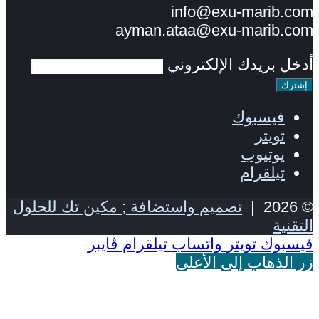
info@exu-marib.com
ayman.ataa@exu-marib.com
أدخل بريدك الإلكتروني
فيسبوك
تويتر
يوتيوب
تيلقرام
© 2026 |
تصميم واستضافة ; مكين تك للحلول
التقنية
فيسبوك
تويتر
واتساب
تيلقرام
ڤايبر
زر الذهاب إلى الأعلى